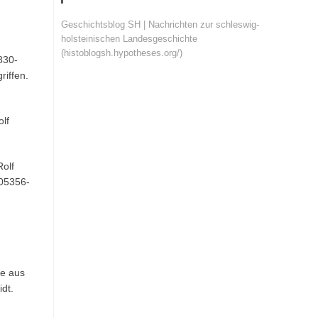
Geschichtsblog SH | Nachrichten zur schleswig-
holsteinischen Landesgeschichte
(histoblogsh.hypotheses.org/)
830-
riffen.
lf
Rolf
805356-
ke aus
dt.