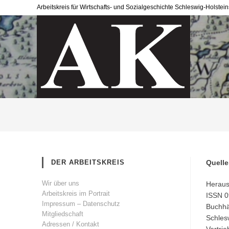
Arbeitskreis für Wirtschafts- und Sozialgeschichte Schleswig-Holst
DER ARBEITSKREIS
Quelle
Wir über uns
Herausg
Arbeitskreis im Portrait
ISSN 0
Impressum – Datenschutz
Buchhän
Mitgliedschaft
Schles
Adressen / Kontakt