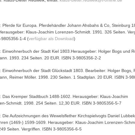
b: Klaus-Dieter Redweik, eMail:
klaus-dieter.redweik@t-online.de
: Pferde für Europa. Pferdehändler Johann Ahsbahs & Co, Steinburg 1
Herausgeber: Klaus-Joachim Lorenzen-Schmidt. 1991. 326 Seiten. Verg
-9805356-1-4 (
verfügbar als Download
)
: Einwohnerbuch der Stadt Kiel 1803.Herausgeber: Holger Bogs und Ro
nn. 1993. 234 Seiten. 20 EUR. ISBN 3-9805356-2-2
: Einwohnerbuch der Stadt Glückstadt 1803. Bearbeiter: Holger Bogs, 
nn, Reimer Möller. 1998. 230 Seiten. 1 Stadtplan. 20 EUR. ISBN 3-9
: Das Kremper Stadtbuch 1488-1602. Herausgeber: Klaus-Joachim
en-Schmidt. 1998. 254 Seiten. 12,30 EUR. ISBN 3-9805356-5-7
: Die Aufzeichnungen des Wewelsflether Kirchspielvogts Daniel Lubbe
hren (1469-) 1599-1609. Herausgeber: Klaus-Joachim Lorenzen-Schmi
249 Seiten. Vergriffen. ISBN 3-9805356-6-5