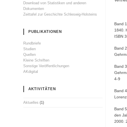
Vertrie
Download von Statistiken und anderen
Dokumenten
Zeittafel zur Geschichte Schleswig-Holsteins
Band 1
1840. 
PUBLIKATIONEN
ISBN 3
Rundbriefe
Band 2
Studien
Gehrma
Quellen
Kleine Schriften
Sonstige Veröffentlichungen
Band 3
AKdigital
Gehrma
4-9
AKTIVITÄTEN
Band 4
Lorenz
Aktuelles
(1)
Band 5
den Ja
2000. 